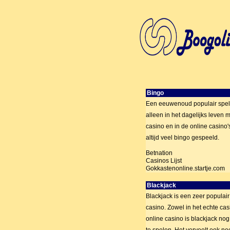
Bingo
Een eeuwenoud populair spel 
alleen in het dagelijks leven 
casino en in de online casino'
altijd veel bingo gespeeld.
Betnation
Casinos Lijst
Gokkastenonline.startje.com
Blackjack
Blackjack is een zeer populair 
casino. Zowel in het echte cas
online casino is blackjack nog 