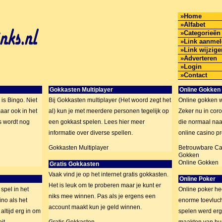
Home
Alfabet
Categorieën
Link aanme
Link wijzig
Adverteren
Login
Contact
Gokkasten Multiplayer
Online Gokken
is Bingo. Niet
Bij Gokkasten multiplayer (Het woord zegt het
Online gokken w
maar ook in het
al) kun je met meerdere personen tegelijk op
Zeker nu in coro
s wordt nog
een gokkast spelen. Lees hier meer
die normaal naa
informatie over diverse spellen.
online casino p
Gokkasten Multiplayer
Betrouwbare Ca
Gokken
Online Gokken
Gratis Gokkasten
Vaak vind je op het internet gratis gokkasten.
Online Poker
Het is leuk om te proberen maar je kunt er
spel in het
Online poker hee
niks mee winnen. Pas als je ergens een
ino als het
enorme toevluch
account maakt kun je geld winnen.
altijd erg in om
spelen werd er